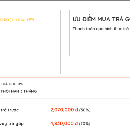
ƯU ĐIỂM MUA TRẢ 
(256G )zin mới 99%
Thanh toán qua hình thức trả
TRẢ GÓP 0%
THỜI HẠN 3 THÁNG
2,070,000 đ
 trả trước
(30%)
4,830,000 đ
vay trả góp
(70%)