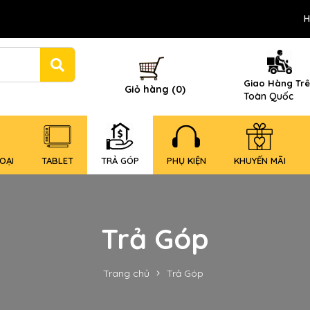
H
Giao Hàng Tr
Giỏ hàng (0)
Toàn Quốc
OẠI
TABLET
TRẢ GÓP
PHỤ KIỆN
KHUYẾN MÃI
Trả Góp
Trang chủ
Trả Góp