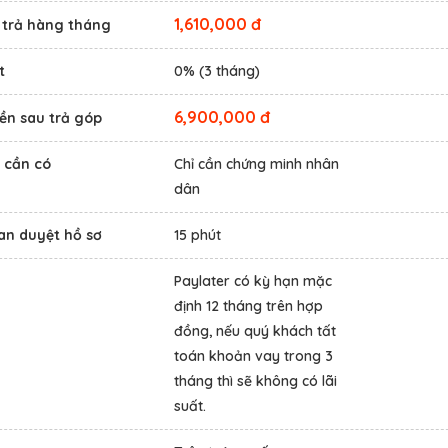
1,610,000 đ
n trả hàng tháng
t
0% (3 tháng)
6,900,000 đ
ền sau trả góp
 cần có
Chỉ cần chứng minh nhân
dân
an duyệt hồ sơ
15 phút
Paylater có kỳ hạn mặc
định 12 tháng trên hợp
đồng, nếu quý khách tất
toán khoản vay trong 3
tháng thì sẽ không có lãi
suất.