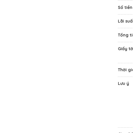
Số tiề
Lãi suấ
Tổng ti
Giấy tờ
Thời gi
Lưu ý