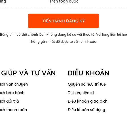
àng
Trên toàn quốc
TIẾN HÀNH ĐĂNG KÝ
 Bảng tính có thể chênh lệch không đáng kể so với thực tế. Vui lòng liên hệ h
hàng gần nhất để được tư vấn chính xác
 GIÚP VÀ TƯ VẤN
ĐIỀU KHOẢN
ách vận chuyển
Quyền sở hữu trí tuệ
ách bảo hành
Dịch vụ tiện ích
ch đổi trả
Điều khoản giao dịch
ách thanh toán
Điều khoản sử dụng