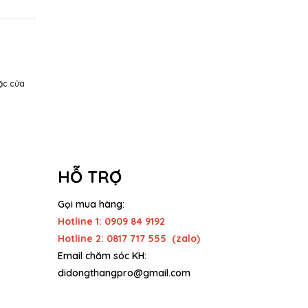
oặc cửa
HỖ TRỢ
Gọi mua hàng:
Hotline 1: 0909 84 9192
Hotline 2: 0817 717 555 (zalo)
Email chăm sóc KH:
didongthangpro@gmail.com