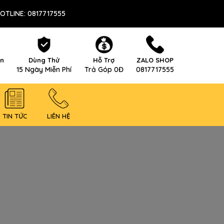
OTLINE: 0817717555
ên
Dùng Thử
Hỗ Trợ
ZALO SHOP
15 Ngày Miễn Phí
Trả Góp 0Đ
0817717555
TIN TỨC
LIÊN HỆ