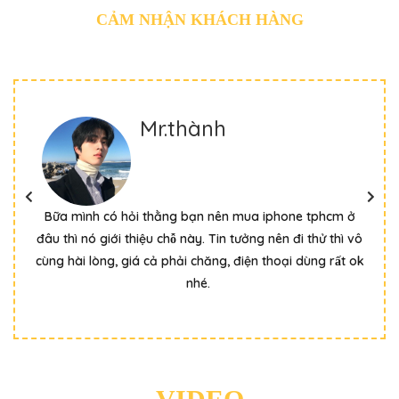
CẢM NHẬN KHÁCH HÀNG
Mr.thành
ình,
Bữa mình có hỏi thằng bạn nên mua iphone tphcm ở
Lần
đâu thì nó giới thiệu chỗ này. Tin tưởng nên đi thử thì vô
giớ
cùng hài lòng, giá cả phải chăng, điện thoại dùng rất ok
ch
nhé.