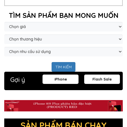
TÌM SẢN PHẨM BẠN MONG MUỐN
TÌM KIẾM
Gợi ý
iPhone
Flash Sale
SẢN PHẨM BÁN CHẠY