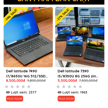
-27% SALE!
-14% SALE!
Dell latitude 7490
Dell latitude 7390
i7/8650U 16G 512/SSD
i5/8350U 8G 256G zin
8,500,000đ
9,800,000đ
5,500,000đ
7,500,000đ
mới 99%
mới 99%
Lượt xem: 2377
Lượt xem: 1963
MUA NGAY
MUA NGAY