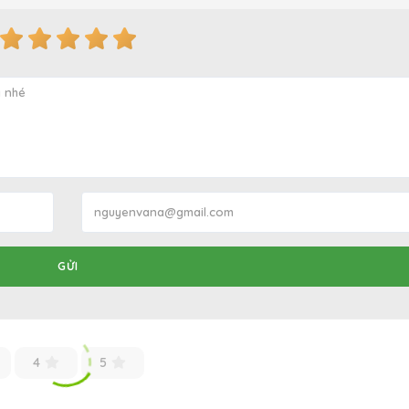
GỬI
4
5