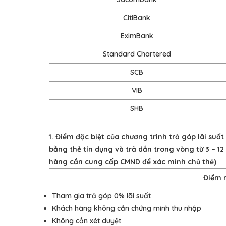
CitiBank
EximBank
Standard Chartered
SCB
VIB
SHB
1. Điểm đặc biệt của chương trình
trả góp lãi suất
bằng thẻ tín dụng và trả dần trong vòng từ 3 – 
hàng cần cung cấp CMND để xác minh chủ thẻ)
Điểm 
Tham gia trả góp 0% lãi suất
Khách hàng không cần chứng minh thu nhập
Không cần xét duyệt