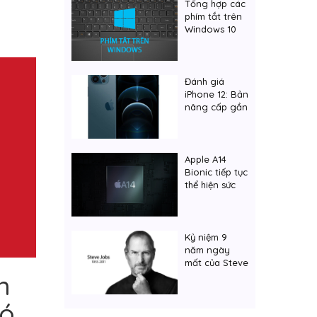
hiện đang liên
Tổng hợp các
kết với MPOS
phím tắt trên
Windows 10
mới nhất
Đánh giá
iPhone 12: Bản
nâng cấp gần
chạm ngưỡng
hoàn hảo của
iPhone 11
Apple A14
Bionic tiếp tục
thể hiện sức
mạnh khủng
khiếp với điểm
GPU ấn tượng
trên
Kỷ niệm 9
Geekbench,
năm ngày
cao gần gấp
mất của Steve
đôi thế hệ A13
Jobs: Người
n
có tâm hồn vĩ
đại truyền
có
nguồn cảm