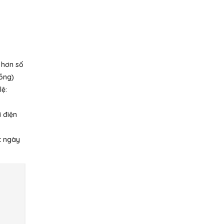
 hơn số
đồng)
ệ:
i điện
c ngày