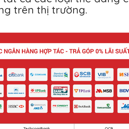
g trên thị trường.
TechcomBank
OCB