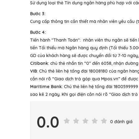
Sử dụng loại thẻ Tín dụng ngân hàng phù hợp với c
Bước 3:
Cung cấp thông tin cần thiết mà nhân viên yêu cầu (th
Bước 4:
Tiến hành "Thanh Toán": nhân viên thu ngân sẽ tiế
tiền Tối thiểu mà Ngân hàng quy định (Tối thiểu 3.0
GD của khách hàng sẽ được chuyển đổi từ 7-10 ngày,
Citibank
: chủ thẻ nhắn tin “0” đến 6058, nhận đường 
VIB
: Chủ thẻ liên hệ tổng đài 18008180 của ngân hàn
cần nói rõ “Giao dịch trả góp qua Mpos.vn” để được
Maritime Bank
: Chủ thẻ liên hệ tổng đài 18005999
sao kê 2 ngày. Khi gọi điện cần nói rõ “Giao dịch t
0.0
0 đánh giá