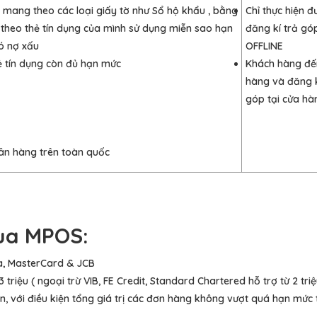
mang theo các loại giấy tờ như Sổ hộ khẩu , bằng
Chỉ thực hiện đ
g theo thẻ tín dụng của mình sử dụng miễn sao hạn
đăng kí trả g
ó nợ xấu
OFFLINE
ẻ tín dụng còn đủ hạn mức
Khách hàng đế
hàng và đăng k
góp tại cửa hà
ân hàng trên toàn quốc
qua MPOS:
sa, MasterCard & JCB
 triệu ( ngoại trừ VIB, FE Credit, Standard Chartered hỗ trợ từ 2 triệ
, với điều kiện tổng giá trị các đơn hàng không vượt quá hạn mức t