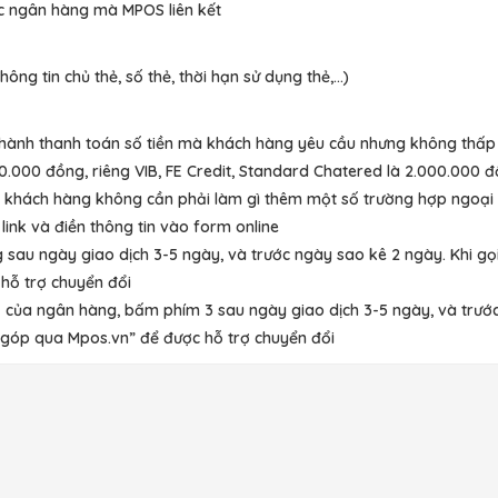
ác ngân hàng mà MPOS liên kết
ông tin chủ thẻ, số thẻ, thời hạn sử dụng thẻ,…)
n hành thanh toán số tiền mà khách hàng yêu cầu nhưng không thấp
00.000 đồng, riêng VIB, FE Credit, Standard Chatered là 2.000.000 
 khách hàng không cần phải làm gì thêm một số trường hợp ngoại l
link và điền thông tin vào form online
g sau ngày giao dịch 3-5 ngày, và trước ngày sao kê 2 ngày. Khi gọ
 hỗ trợ chuyển đổi
99 của ngân hàng, bấm phím 3 sau ngày giao dịch 3-5 ngày, và trướ
rả góp qua Mpos.vn” để được hỗ trợ chuyển đổi