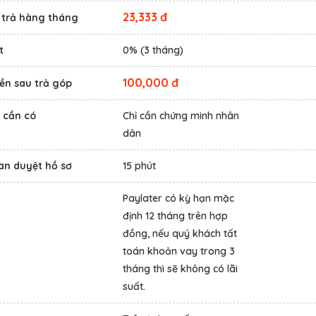
23,333 đ
n trả hàng tháng
t
0% (3 tháng)
100,000 đ
ền sau trả góp
 cần có
Chỉ cần chứng minh nhân
dân
an duyệt hồ sơ
15 phút
Paylater có kỳ hạn mặc
định 12 tháng trên hợp
đồng, nếu quý khách tất
toán khoản vay trong 3
tháng thì sẽ không có lãi
suất.