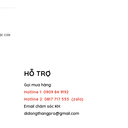
oặc cửa
HỖ TRỢ
Gọi mua hàng:
Hotline 1: 0909 84 9192
Hotline 2: 0817 717 555 (zalo)
Email chăm sóc KH:
didongthangpro@gmail.com