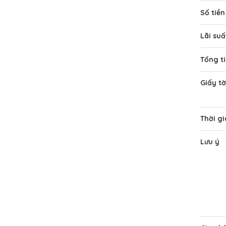
Số tiề
Lãi suấ
Tổng ti
Giấy tờ
Thời gi
Lưu ý