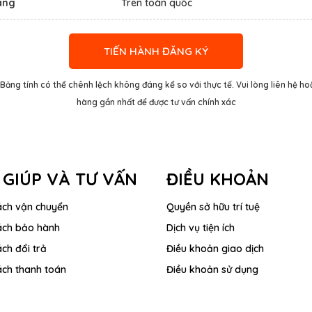
àng
Trên toàn quốc
TIẾN HÀNH ĐĂNG KÝ
 Bảng tính có thể chênh lệch không đáng kể so với thực tế. Vui lòng liên hệ h
hàng gần nhất để được tư vấn chính xác
 GIÚP VÀ TƯ VẤN
ĐIỀU KHOẢN
ách vận chuyển
Quyền sở hữu trí tuệ
ách bảo hành
Dịch vụ tiện ích
ch đổi trả
Điều khoản giao dịch
ách thanh toán
Điều khoản sử dụng