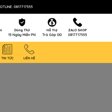
OTLINE: 0817717555
ên
Dùng Thử
Hỗ Trợ
ZALO SHOP
15 Ngày Miễn Phí
Trả Góp 0Đ
0817717555
TIN TỨC
LIÊN HỆ