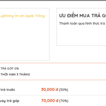
ƯU ĐIỂM MUA TRẢ 
Lightning 1m zin Apple Trắng
Thanh toán qua hình thức trả
TRẢ GÓP 0%
THỜI HẠN 3 THÁNG
30,000 đ
 trả trước
(30%)
70,000 đ
vay trả góp
(70%)