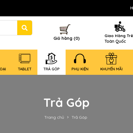
H
Giao Hàng Tr
Giỏ hàng (0)
Toàn Quốc
OẠI
TABLET
TRẢ GÓP
PHỤ KIỆN
KHUYẾN MÃI
Trả Góp
Trang chủ
Trả Góp