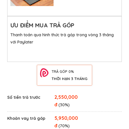
ƯU ĐIỂM MUA TRẢ GÓP
Thanh toán qua hình thức trả góp trong vòng 3 tháng 
với Paylater
TRẢ GÓP 0%
THỜI HẠN 3 THÁNG
2,550,000
Số tiền trả trước
đ
(30%)
5,950,000
Khoản vay trả góp
đ
(70%)