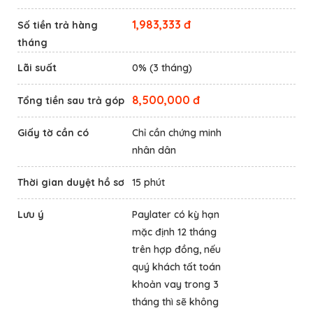
1,983,333 đ
Số tiền trả hàng
tháng
Lãi suất
0% (3 tháng)
8,500,000 đ
Tổng tiền sau trả góp
Giấy tờ cần có
Chỉ cần chứng minh
nhân dân
Thời gian duyệt hồ sơ
15 phút
Lưu ý
Paylater có kỳ hạn
mặc định 12 tháng
trên hợp đồng, nếu
quý khách tất toán
khoản vay trong 3
tháng thì sẽ không