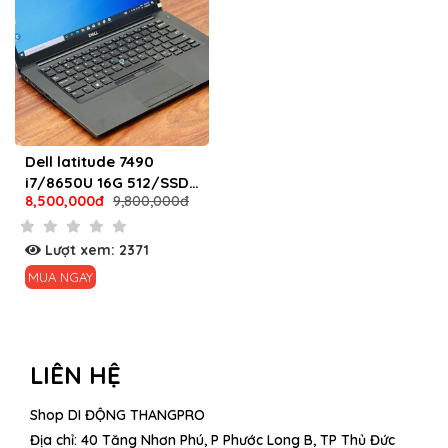
Dell latitude 7490
i7/8650U 16G 512/SSD
8,500,000đ
9,800,000đ
mới 99%
Lượt xem: 2371
MUA NGAY
LIÊN HỆ
Shop DI ĐỘNG THANGPRO
Địa chỉ: 40 Tăng Nhơn Phú, P Phước Long B, TP Thủ Đức