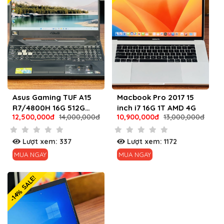
Asus Gaming TUF A15
Macbook Pro 2017 15
R7/4800H 16G 512G
inch i7 16G 1T AMD 4G
12,500,000đ
14,000,000đ
10,900,000đ
13,000,000đ
GTX1650 4G
Lượt xem: 337
Lượt xem: 1172
MUA NGAY
MUA NGAY
-14% SALE!