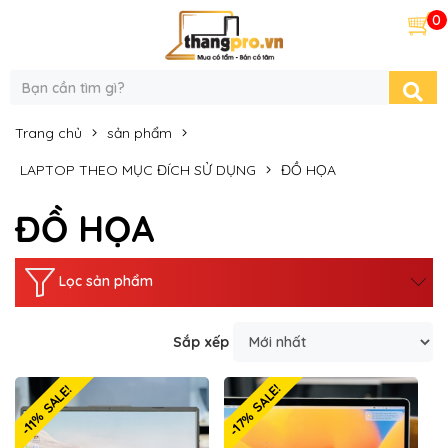
0
Trang chủ
sản phẩm
LAPTOP THEO MỤC ĐÍCH SỬ DỤNG
ĐỒ HỌA
ĐỒ HỌA
Lọc sản phẩm
Sắp xếp
-17% SALE!
-11% SALE!