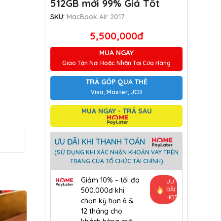
512GB mới 99% Giá Tốt
SKU:
MacBook Air 2017
5,500,000đ
MUA NGAY
Giao Tận Nơi Hoặc Nhận Tại Cửa Hàng
TRẢ GÓP QUA THẺ
Visa, Master, JCB
MUA NGAY - TRẢ SAU
ƯU ĐÃI KHI THANH TOÁN
(SỬ DỤNG KHI XÁC NHẬN KHOẢN VAY TRÊN
TRANG CỦA TỔ CHỨC TÀI CHÍNH)
Giảm 10% – tối đa
ƯU
500.000đ khi
ĐÃI
-40% SALE!
-9% SALE!
HOT
chọn kỳ hạn 6 &
12 tháng cho