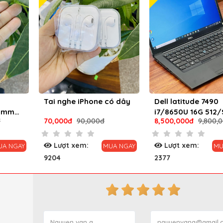
Tai nghe iPhone có dây
Dell latitude 7490
.5mm
i7/8650U 16G 512
đ
70,000đ
90,000đ
8,500,000đ
9,800,
mới 99%
Lượt xem:
Lượt xem:
UA NGAY
MUA NGAY
MU
9204
2377