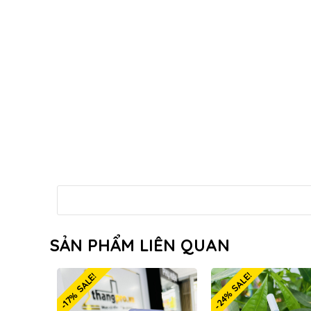
SẢN PHẨM LIÊN QUAN
-24% SALE!
-17% SALE!