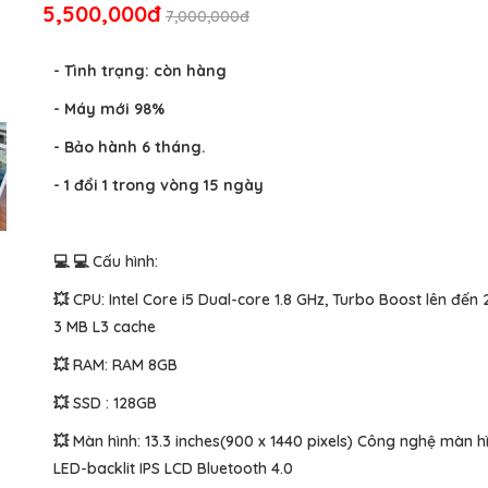
5,500,000đ
7,000,000đ
- Tình trạng: còn hàng
- Máy mới 98%
- Bảo hành 6 tháng.
- 1 đổi 1 trong vòng 15 ngày
💻 💻 Cấu hình:
💥 CPU: Intel Core i5 Dual-core 1.8 GHz, Turbo Boost lên đến 
3 MB L3 cache
💥 RAM: RAM 8GB
💥 SSD : 128GB
💥 Màn hình: 13.3 inches(900 x 1440 pixels) Công nghệ màn h
LED-backlit IPS LCD Bluetooth 4.0