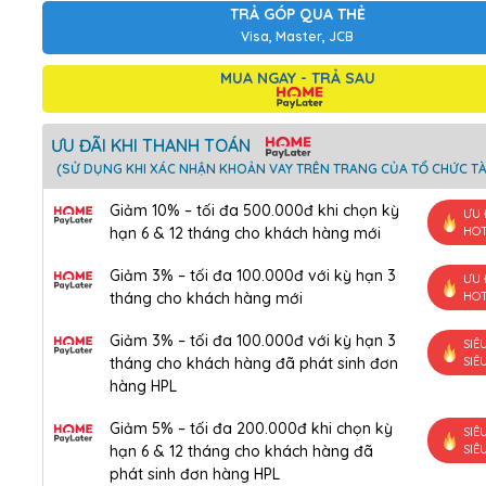
TRẢ GÓP QUA THẺ
Visa, Master, JCB
MUA NGAY - TRẢ SAU
ƯU ĐÃI KHI THANH TOÁN
(SỬ DỤNG KHI XÁC NHẬN KHOẢN VAY TRÊN TRANG CỦA TỔ CHỨC TÀ
Giảm 10% – tối đa 500.000đ khi chọn kỳ
ƯU 
hạn 6 & 12 tháng cho khách hàng mới
HO
Giảm 3% – tối đa 100.000đ với kỳ hạn 3
ƯU 
tháng cho khách hàng mới
HO
Giảm 3% – tối đa 100.000đ với kỳ hạn 3
SIÊ
tháng cho khách hàng đã phát sinh đơn
SIÊ
hàng HPL
Giảm 5% – tối đa 200.000đ khi chọn kỳ
SIÊ
hạn 6 & 12 tháng cho khách hàng đã
SIÊ
phát sinh đơn hàng HPL