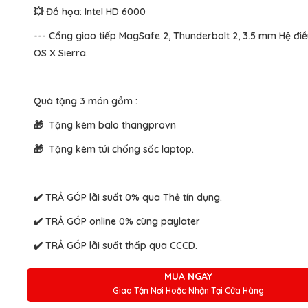
💥 Đồ họa: Intel HD 6000
--- Cổng giao tiếp MagSafe 2, Thunderbolt 2, 3.5 mm Hệ đi
OS X Sierra.
Quà tặng 3 món gồm :
🎁 Tặng kèm balo thangprovn
🎁 Tặng kèm túi chống sốc laptop.
✔️ TRẢ GÓP lãi suất 0% qua Thẻ tín dụng.
✔️ TRẢ GÓP online 0% cùng paylater
✔️ TRẢ GÓP lãi suất thấp qua CCCD.
MUA NGAY
Giao Tận Nơi Hoặc Nhận Tại Cửa Hàng