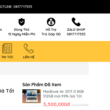
OTLINE: 0817717555
ên
Dùng Thử
Hỗ Trợ
ZALO SHOP
15 Ngày Miễn Phí
Trả Góp 0Đ
0817717555
TIN TỨC
LIÊN HỆ
Sản Phẩm Đã Xem
iá Tốt
MacBook Air 2017 i5 8GB
512GB mới 99% Giá Tốt
5,500,000đ
7,000,000đ