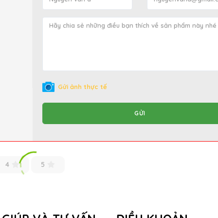
Gửi ảnh thực tế
GỬI
4
5