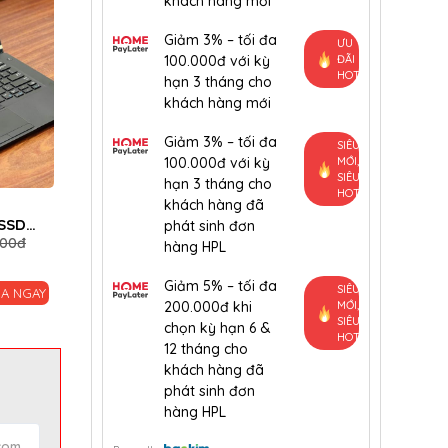
khách hàng mới
Giảm 3% – tối đa
ƯU
100.000đ với kỳ
ĐÃI
HOT
hạn 3 tháng cho
khách hàng mới
Giảm 3% – tối đa
SIÊU
100.000đ với kỳ
MỚI,
SIÊU
hạn 3 tháng cho
HOT
Bao Da Ipad 9.7 inch (Air
Ổ cứng SSD M.2 SA
khách hàng đã
/SSD
1/Air 2/ Ipad
Lite-on CV8-8E128
phát sinh đơn
000đ
150,000đ
250,000đ
550,000đ
600,000đ
5/6/2017/2018)
128GB
hàng HPL
Giảm 5% – tối đa
SIÊU
Lượt xem:
Lượt xem:
A NGAY
MUA NGAY
MU
200.000đ khi
MỚI,
6221
2453
SIÊU
chọn kỳ hạn 6 &
HOT
12 tháng cho
khách hàng đã
phát sinh đơn
hàng HPL