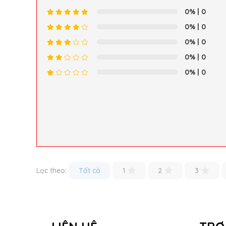
0%
| 0
0%
| 0
0%
| 0
0%
| 0
0%
| 0
Lọc theo:
Tất cả
1
2
3