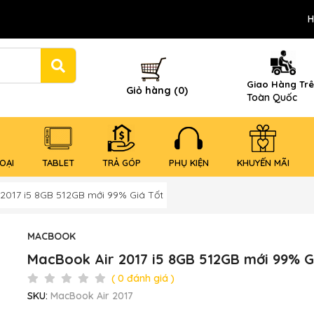
H
Giao Hàng Tr
Giỏ hàng (0)
Toàn Quốc
OẠI
TABLET
TRẢ GÓP
PHỤ KIỆN
KHUYẾN MÃI
2017 i5 8GB 512GB mới 99% Giá Tốt
MACBOOK
MacBook Air 2017 i5 8GB 512GB mới 99% G
( 0 đánh giá )
SKU:
MacBook Air 2017