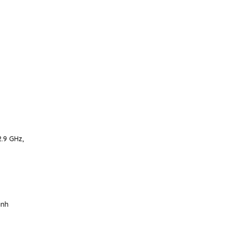
2.9 GHz,
ình