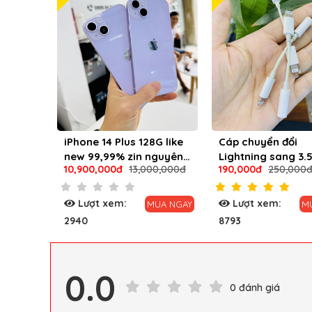
iPhone
iPhone 14 Plus 128G like
Cáp chuyển đổi
 Xs Xr
new 99,99% zin nguyên
Lightning sang 3
10,900,000đ
13,000,000đ
190,000đ
250,000
1 Pro 11
bản
Apple MMX62
se
Lượt xem:
Lượt xem:
UA NGAY
MUA NGAY
M
2940
8793
0.0
0 đánh giá