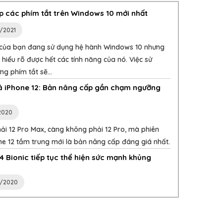
p các phím tắt trên Windows 10 mới nhất
/2021
 của bạn đang sử dụng hệ hành Windows 10 nhưng
hiểu rõ được hết các tính năng của nó. Việc sử
g phím tắt sẽ...
á iPhone 12: Bản nâng cấp gần chạm ngưỡng
2020
ải 12 Pro Max, càng không phải 12 Pro, mà phiên
ne 12 tầm trung mới là bản nâng cấp đáng giá nhất.
4 Bionic tiếp tục thể hiện sức mạnh khủng
/2020
9 năm ngày mất của Steve Jobs: Người có...