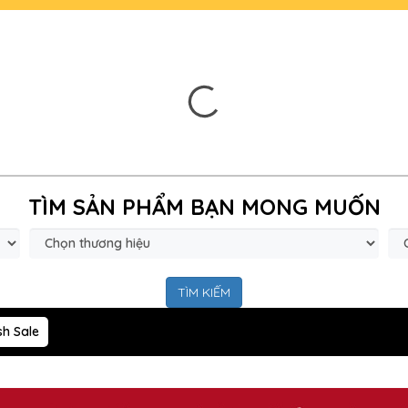
TÌM SẢN PHẨM BẠN MONG MUỐN
TÌM KIẾM
sh Sale