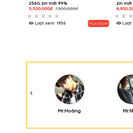
n mới 99%
zin mới 99%
00đ
7,500,000đ
8,900,000đ
12,500,000đ
xem: 1956
Lượt xem: 2880
MUA NGAY
M
Thanh
Mr.Hoàng
Mr.Na