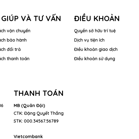
05/10
 GIÚP VÀ TƯ VẤN
ĐIỀU KHOẢN
Ngày này
lập Apple
ách vận chuyển
Quyền sở hữu trí tuệ
thư. Vào 
ách bảo hành
Dịch vụ tiện ích
ch đổi trả
Điều khoản giao dịch
ách thanh toán
Điều khoản sử dụng
THANH TOÁN
86
MB (Quân Đội)
CTK: Đặng Quyết Thắng
STK: 000.34567.56789
Vietcombank