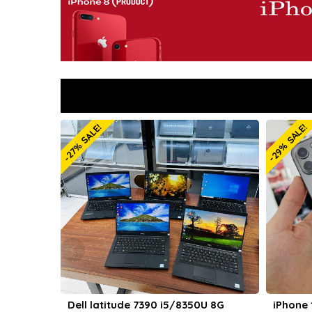
-29% SALE!
titude 7390 i5/8350U 8G
iPhone 12 Pro 256GB bản Qu