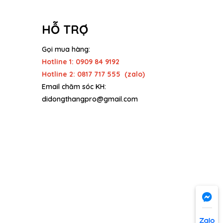
/2020
HỖ TRỢ
 9 năm trước, cựu Giám đốc kiêm đồng xác
 - Steve Jobs đã qua đời ở tuổi 56 vì căn bệnh ung
Gọi mua hàng:
ngày 5/10 hàng năm,...
Hotline 1: 0909 84 9192
Hotline 2: 0817 717 555 (zalo)
Email chăm sóc KH:
didongthangpro@gmail.com