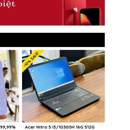
-24% SALE!
ro 5 i5/10300H 16G 512G
iPhone 11 Pro Max 64GB quốc t