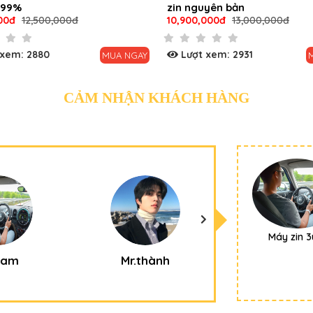
zin nguyên bản
GTX 165
10,900,000đ
13,000,000đ
10,900,0
Lượt xem: 2931
Lượt x
UA NGAY
MUA NGAY
CẢM NHẬN KHÁCH HÀNG
Máy zin 3
m
Mr.thành
Ms.Thanh