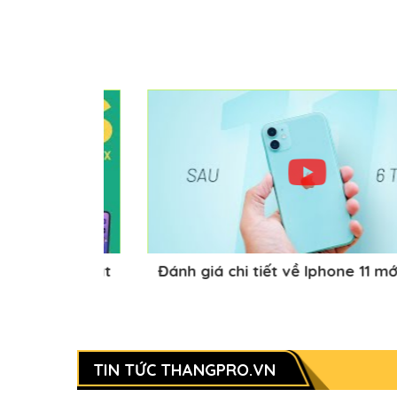
mới ra mắt
Đánh giá chi tiết về Iphone 11 mới ra 
TIN TỨC THANGPRO.VN