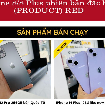
SẢN PHẨM BÁN CHẠY
-10% SALE!
-17% SALE!
ốc Tế
iPhone 14 Plus 128G like new 99,99%
Acer Nit