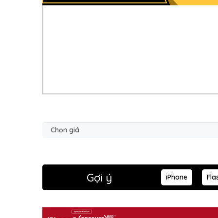
Gợi ý
iPhone
Fla