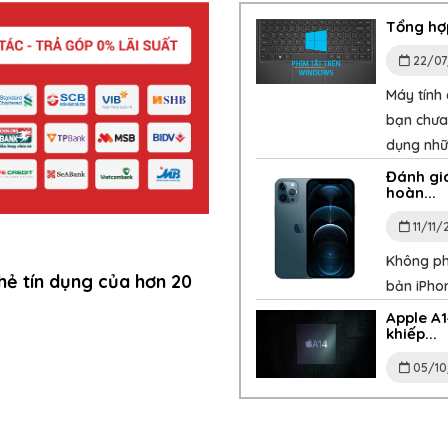
Tổng hợ
22/07
Máy tính
bạn chưa 
dụng nhữn
Đánh gi
hoàn...
11/11/
Không ph
hẻ tín dụng của hơn 20
bản iPho
Apple A1
khiếp...
05/10
Kỷ niệm 