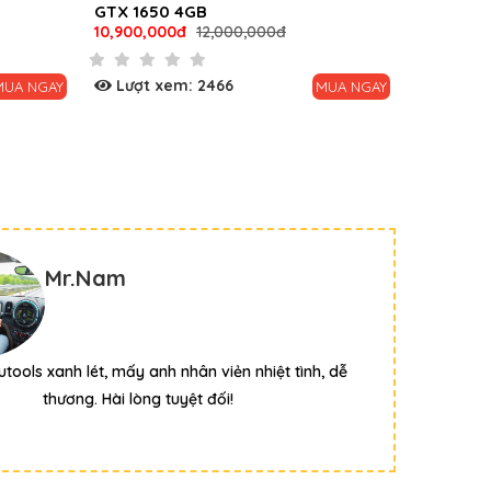
0 4GB
99%
00đ
12,000,000đ
6,900,000đ
9,000,000đ
em: 2466
Lượt xem: 3111
MUA NGAY
MU
Mr.Nam
utools xanh lét, mấy anh nhân viẻn nhiệt tình, dễ
thương. Hài lòng tuyệt đối!