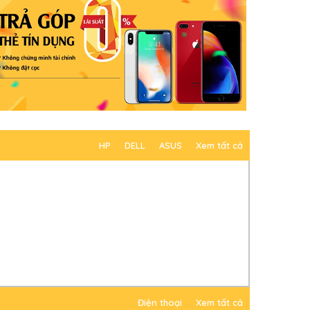
HP
DELL
ASUS
Xem tất cả
Điện thoại
Xem tất cả